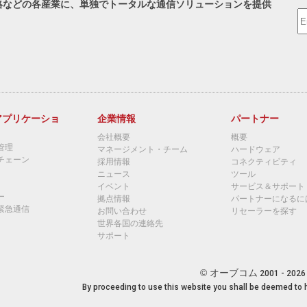
絡などの各産業に、単独でトータルな通信ソリューションを提供
アプリケーショ
企業情報
パートナー
会社概要
概要
管理
マネージメント・チーム
ハードウェア
チェーン
採用情報
コネクティビティ
ニュース
ツール
イベント
サービス＆サポート
ー
拠点情報
パートナーになるに
緊急通信
お問い合わせ
リセーラーを探す
世界各国の連絡先
サポート
© オーブコム
2001 - 2026 
By proceeding to use this website you shall be deemed to