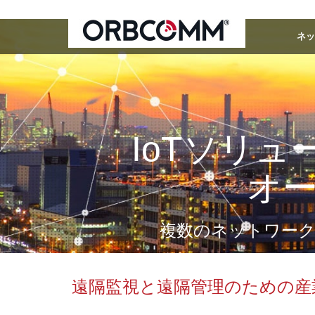
ネッ
IoTソリ
オ
複数のネットワーク
遠隔監視と遠隔管理のための産業