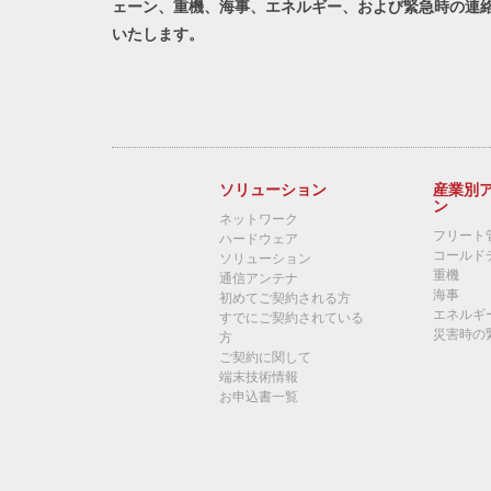
ェーン、重機、海事、エネルギー、および緊急時の連
いたします。
ソリューション
産業別
ン
ネットワーク
フリート
ハードウェア
コールド
ソリューション
重機
通信アンテナ
海事
初めてご契約される方
エネルギ
すでにご契約されている
災害時の
方
ご契約に関して
端末技術情報
お申込書一覧