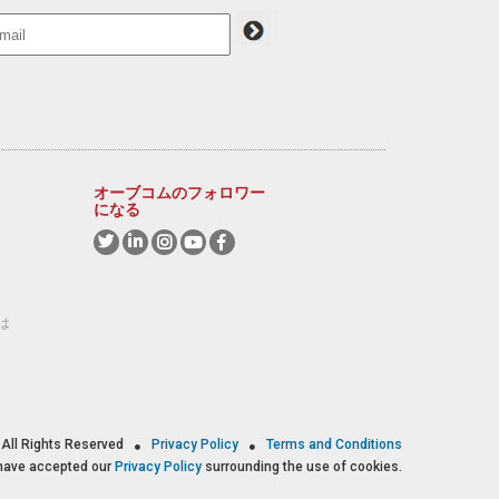
オーブコムのフォロワー
になる
は
All Rights Reserved
Privacy Policy
Terms and Conditions
 have accepted our
Privacy Policy
surrounding the use of cookies.