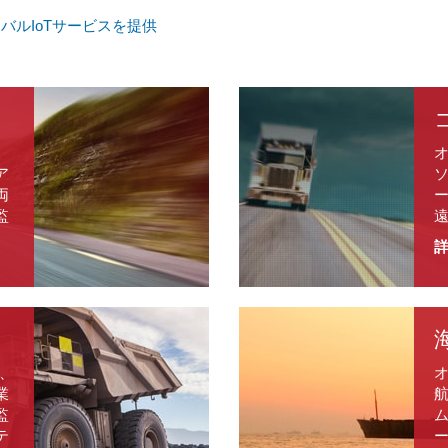
バルIoTサービスを提供
、
ア
両
監
、
業
監
テ