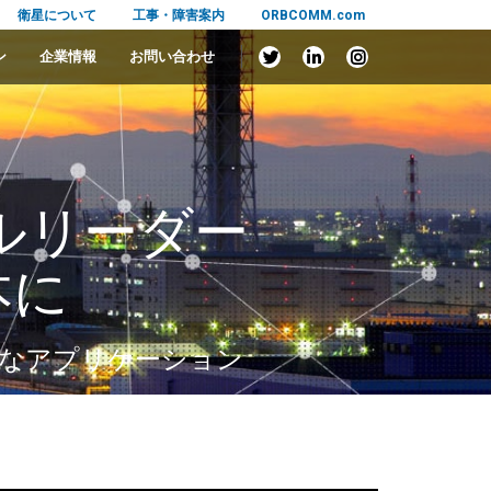
衛星について
工事・障害案内
ORBCOMM.com
ン
企業情報
お問い合わせ
ルリーダー
本に
力なアプリケーション