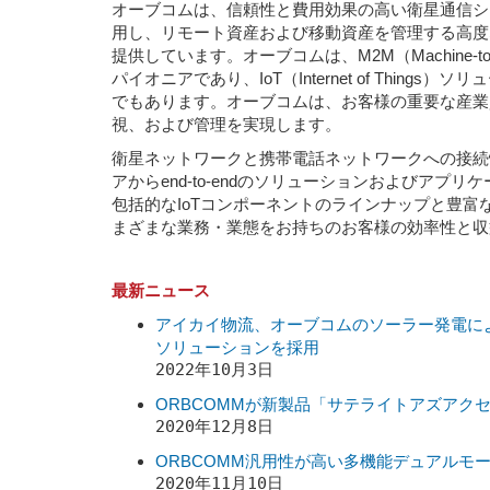
オーブコムは、信頼性と費用効果の高い衛星通信シ
用し、リモート資産および移動資産を管理する高度
提供しています。オーブコムは、M2M（Machine-to
パイオニアであり、IoT（Internet of Thing
でもあります。オーブコムは、お客様の重要な産業
視、および管理を実現します。
衛星ネットワークと携帯電話ネットワークへの接続
アからend-to-endのソリューションおよびアプ
包括的なIoTコンポーネントのラインナップと豊富
まざまな業務・業態をお持ちのお客様の効率性と収
最新ニュース
アイカイ物流、オーブコムのソーラー発電に
ソリューションを採用
2022年10月3日
ORBCOMMが新製品「サテライトアズアク
2020年12月8日
ORBCOMM汎用性が高い多機能デュアルモード
2020年11月10日