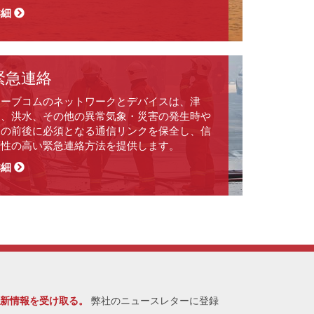
詳細
緊急連絡
オーブコムのネットワークとデバイスは、津
波、洪水、その他の異常気象・災害の発生時や
その前後に必須となる通信リンクを保全し、信
頼性の高い緊急連絡方法を提供します。
詳細
最新情報を受け取る。
弊社のニュースレターに登録